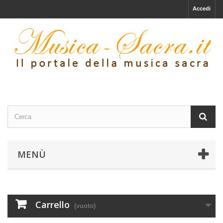
Accedi
MENÙ
Carrello
(vuoto)