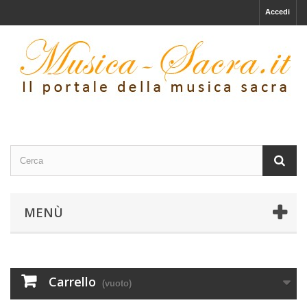
Accedi
MENÙ
Carrello
(vuoto)