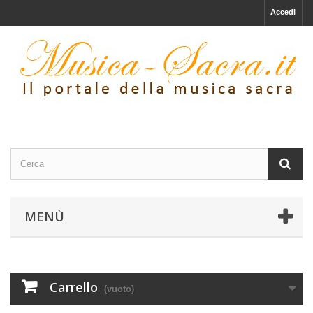
Accedi
MENÙ
Carrello
(vuoto)