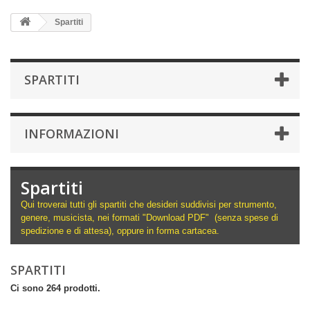
Spartiti
SPARTITI
INFORMAZIONI
Spartiti
Qui troverai tutti gli spartiti che desideri suddivisi per strumento,
genere, musicista, nei formati "Download PDF" (senza spese di
spedizione e di attesa), oppure in forma cartacea.
SPARTITI
Ci sono 264 prodotti.