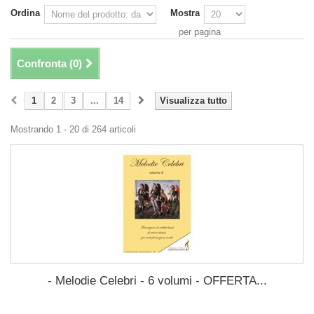
Ordina
Mostra
per pagina
Confronta (
0
)
1
2
3
...
14
Visualizza tutto
Mostrando 1 - 20 di 264 articoli
- Melodie Celebri - 6 volumi - OFFERTA...