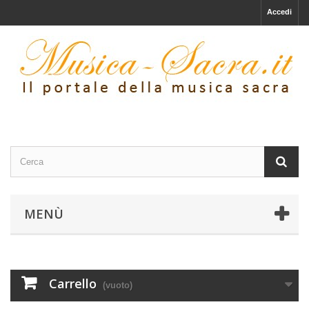
Accedi
MENÙ
Carrello
(vuoto)