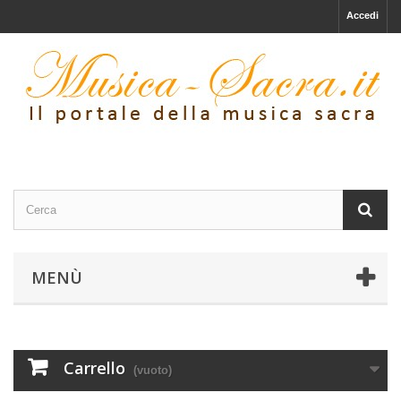
Accedi
MENÙ
Carrello
(vuoto)