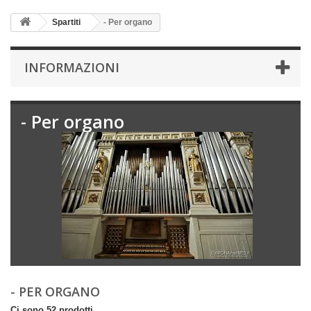
Spartiti
- Per organo
INFORMAZIONI
- Per organo
- PER ORGANO
Ci sono 52 prodotti.