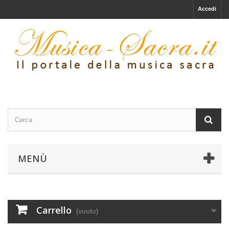
Accedi
MENÙ
Carrello
(vuoto)