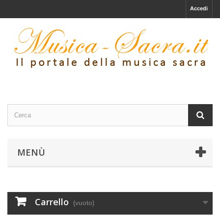
Accedi
MENÙ
Carrello
(vuoto)