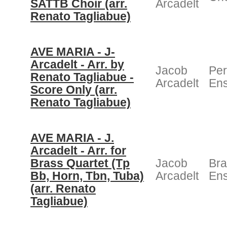
SATTB Choir (arr.
Arcadelt
Renato Tagliabue)
AVE MARIA - J-
Arcadelt - Arr. by
Jacob
Pe
Renato Tagliabue -
Arcadelt
En
Score Only (arr.
Renato Tagliabue)
AVE MARIA - J.
Arcadelt - Arr. for
Brass Quartet (Tp
Jacob
Bra
Bb, Horn, Tbn, Tuba)
Arcadelt
En
(arr. Renato
Tagliabue)