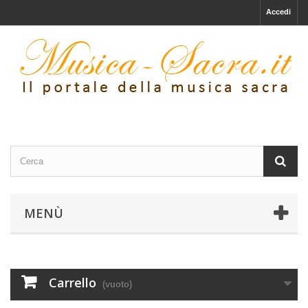
Accedi
MENÙ
Carrello
(vuoto)